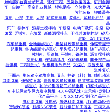
·k8(国际)首页登录环境
环保工程
应急救援装备
矿用自卸
车
自卸车
高空作业机械
锂电装备
仓储物流
光伏产品
氢能装备
锂能装备
微挖
小挖
中挖
大挖
轮式挖掘机
装载机
多样化产品
属
具
泵车
搅拌车
混凝土搅拌站
车载泵
电动车载泵
拖泵
砂
浆泵
湿喷机
充填泵
新能源搅拌车
干混砂浆搅拌站
砂浆/
混凝土双用搅拌站
汽车起重机
全地面起重机
桁架臂履带起重机
伸缩臂履带
起重机
多功能履带起重机
平头塔式起重机
随车起重机
摊铺机
压路机
平地机
铣刨机
沥青搅拌站
旋挖钻机
连续墙抓斗
双轮铣槽机
非开挖产品
掘进机
工程掘进机
刮板机系列产品
采煤机
液压支架
巷
道修复机
正面吊
集装箱空箱堆高机
叉车
抓钢（料）机
纯电动港
口牵引车
伸缩臂叉车
岸边集装箱起重机
轨道式集装箱门式
起重机
轮胎式集装箱门式起重机
门座式起重机
4.X 中高风速 / 全天候 / 定制
3.X 中低风速型风力发电机组
化产品平台
5.X-6.X MW定制化产品平台
电动牵引车
换电站
氢燃料牵引车
江山电动轻卡
智能PC装备
智能AAC装备
智能钢筋加工装备
工模夹具