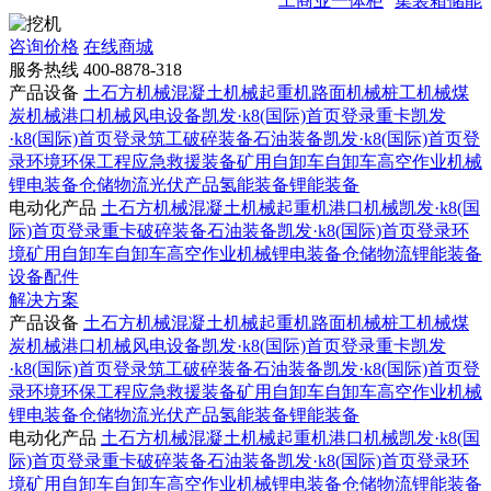
工商业一体柜
集装箱储能
咨询价格
在线商城
服务热线
400-8878-318
产品设备
土石方机械
混凝土机械
起重机
路面机械
桩工机械
煤
炭机械
港口机械
风电设备
凯发·k8(国际)首页登录重卡
凯发
·k8(国际)首页登录筑工
破碎装备
石油装备
凯发·k8(国际)首页登
录环境
环保工程
应急救援装备
矿用自卸车
自卸车
高空作业机械
锂电装备
仓储物流
光伏产品
氢能装备
锂能装备
电动化产品
土石方机械
混凝土机械
起重机
港口机械
凯发·k8(国
际)首页登录重卡
破碎装备
石油装备
凯发·k8(国际)首页登录环
境
矿用自卸车
自卸车
高空作业机械
锂电装备
仓储物流
锂能装备
设备配件
解决方案
产品设备
土石方机械
混凝土机械
起重机
路面机械
桩工机械
煤
炭机械
港口机械
风电设备
凯发·k8(国际)首页登录重卡
凯发
·k8(国际)首页登录筑工
破碎装备
石油装备
凯发·k8(国际)首页登
录环境
环保工程
应急救援装备
矿用自卸车
自卸车
高空作业机械
锂电装备
仓储物流
光伏产品
氢能装备
锂能装备
电动化产品
土石方机械
混凝土机械
起重机
港口机械
凯发·k8(国
际)首页登录重卡
破碎装备
石油装备
凯发·k8(国际)首页登录环
境
矿用自卸车
自卸车
高空作业机械
锂电装备
仓储物流
锂能装备