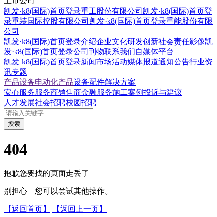
上市公司
凯发·k8(国际)首页登录重工股份有限公司
凯发·k8(国际)首页登
录重装国际控股有限公司
凯发·k8(国际)首页登录重能股份有限
公司
凯发·k8(国际)首页登录介绍
企业文化
研发创新
社会责任
影像凯
发·k8(国际)首页登录
公司刊物
联系我们
自媒体平台
凯发·k8(国际)首页登录新闻
市场活动
媒体报道
通知公告
行业资
讯
专题
产品设备
电动化产品
设备配件
解决方案
安心服务
服务商
销售商
金融服务
施工案例
投诉与建议
人才发展
社会招聘
校园招聘
搜索
404
抱歉您要找的页面走丢了！
别担心，您可以尝试其他操作。
【返回首页】
【返回上一页】