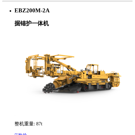
EBZ200M-2A
掘锚护一体机
整机重量: 87t