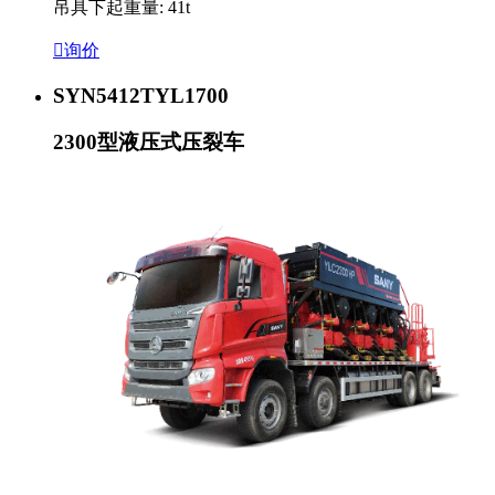
吊具下起重量: 41t

询价
SYN5412TYL1700
2300型液压式压裂车