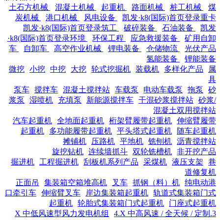
土石方机械
混凝土机械
起重机
路面机械
桩工机械
煤
炭机械
港口机械
风电设备
凯发·k8(国际)首页登录重卡
凯发·k8(国际)首页登录筑工
破碎装备
石油装备
凯发
·k8(国际)首页登录环境
环保工程
应急救援装备
矿用自卸
车
自卸车
高空作业机械
锂电装备
仓储物流
光伏产品
氢能装备
锂能装备
微挖
小挖
中挖
大挖
轮式挖掘机
装载机
多样化产品
属
具
泵车
搅拌车
混凝土搅拌站
车载泵
电动车载泵
拖泵
砂
浆泵
湿喷机
充填泵
新能源搅拌车
干混砂浆搅拌站
砂浆/
混凝土双用搅拌站
汽车起重机
全地面起重机
桁架臂履带起重机
伸缩臂履带
起重机
多功能履带起重机
平头塔式起重机
随车起重机
摊铺机
压路机
平地机
铣刨机
沥青搅拌站
旋挖钻机
连续墙抓斗
双轮铣槽机
非开挖产品
掘进机
工程掘进机
刮板机系列产品
采煤机
液压支架
巷
道修复机
正面吊
集装箱空箱堆高机
叉车
抓钢（料）机
纯电动港
口牵引车
伸缩臂叉车
岸边集装箱起重机
轨道式集装箱门式
起重机
轮胎式集装箱门式起重机
门座式起重机
4.X 中高风速 / 全天候 / 定制
3.X 中低风速型风力发电机组