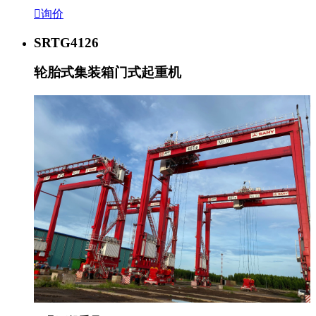

询价
SRTG4126
轮胎式集装箱门式起重机