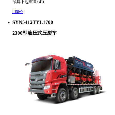
吊具下起重量: 41t

询价
SYN5412TYL1700
2300型液压式压裂车