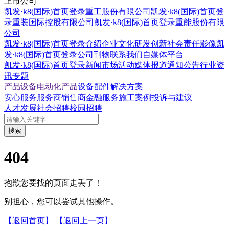
上市公司
凯发·k8(国际)首页登录重工股份有限公司
凯发·k8(国际)首页登
录重装国际控股有限公司
凯发·k8(国际)首页登录重能股份有限
公司
凯发·k8(国际)首页登录介绍
企业文化
研发创新
社会责任
影像凯
发·k8(国际)首页登录
公司刊物
联系我们
自媒体平台
凯发·k8(国际)首页登录新闻
市场活动
媒体报道
通知公告
行业资
讯
专题
产品设备
电动化产品
设备配件
解决方案
安心服务
服务商
销售商
金融服务
施工案例
投诉与建议
人才发展
社会招聘
校园招聘
搜索
404
抱歉您要找的页面走丢了！
别担心，您可以尝试其他操作。
【返回首页】
【返回上一页】