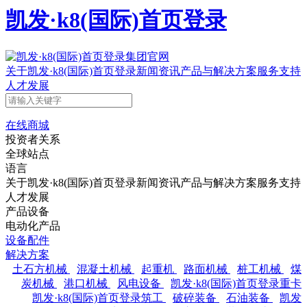
凯发·k8(国际)首页登录
关于凯发·k8(国际)首页登录
新闻资讯
产品与解决方案
服务支持
人才发展
在线商城
投资者关系
全球站点
语言
关于凯发·k8(国际)首页登录
新闻资讯
产品与解决方案
服务支持
人才发展
产品设备
电动化产品
设备配件
解决方案
土石方机械
混凝土机械
起重机
路面机械
桩工机械
煤
炭机械
港口机械
风电设备
凯发·k8(国际)首页登录重卡
凯发·k8(国际)首页登录筑工
破碎装备
石油装备
凯发