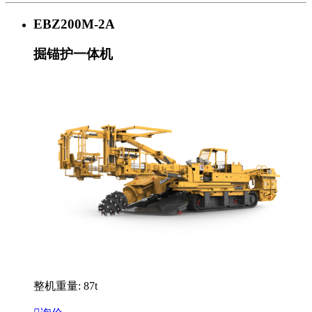
EBZ200M-2A
掘锚护一体机
整机重量: 87t