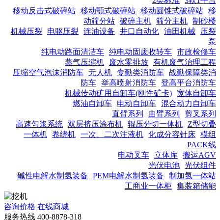
2类标准
3软1平台
移动反击式破碎站
移动颚式破碎站
移动圆锥式破碎站
移
动筛分站
破碎主机
筛分主机
制砂楼
机械压裂
电驱压裂
连油设备
井口自动化
油田机械
压裂
泵
纯电动路面清洁车
纯电动固废收转车
市政检修车
蒸气压缩机
废水零排放
有机废气治理工程
压缩空气泡沫消防车
无人机
专勤类消防车
战勤保障类消
防车
举高喷射消防车
登高平台消防车
机械传动矿用自卸车(刚性矿卡)
宽体自卸车
燃油自卸车
电动自卸车
混合动力自卸车
直臂系列
曲臂系列
剪叉系列
高速匀浆系统
双层挤压涂布机
辊压分切一体机
Z型切叠
一体机
卷绕机
一次、二次注液机
化成分容针床
模组
PACK线
电动叉车
立体库
搬运AGV
光伏电池
光伏组件
碱性电解水制氢装备
PEM电解水制氢装备
制加氢一体站
工商业一体柜
集装箱储能
咨询价格
在线商城
服务热线
400-8878-318