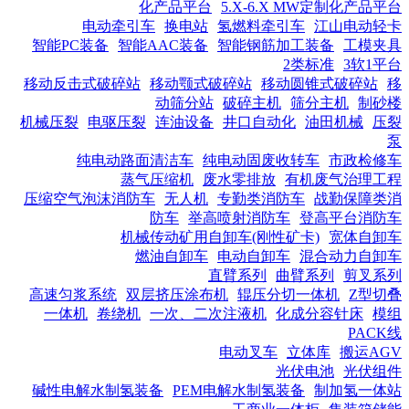
化产品平台
5.X-6.X MW定制化产品平台
电动牵引车
换电站
氢燃料牵引车
江山电动轻卡
智能PC装备
智能AAC装备
智能钢筋加工装备
工模夹具
2类标准
3软1平台
移动反击式破碎站
移动颚式破碎站
移动圆锥式破碎站
移
动筛分站
破碎主机
筛分主机
制砂楼
机械压裂
电驱压裂
连油设备
井口自动化
油田机械
压裂
泵
纯电动路面清洁车
纯电动固废收转车
市政检修车
蒸气压缩机
废水零排放
有机废气治理工程
压缩空气泡沫消防车
无人机
专勤类消防车
战勤保障类消
防车
举高喷射消防车
登高平台消防车
机械传动矿用自卸车(刚性矿卡)
宽体自卸车
燃油自卸车
电动自卸车
混合动力自卸车
直臂系列
曲臂系列
剪叉系列
高速匀浆系统
双层挤压涂布机
辊压分切一体机
Z型切叠
一体机
卷绕机
一次、二次注液机
化成分容针床
模组
PACK线
电动叉车
立体库
搬运AGV
光伏电池
光伏组件
碱性电解水制氢装备
PEM电解水制氢装备
制加氢一体站