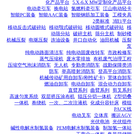
化产品平台
5.X-6.X MW定制化产品平台
电动牵引车
换电站
氢燃料牵引车
江山电动轻卡
智能PC装备
智能AAC装备
智能钢筋加工装备
工模夹具
2类标准
3软1平台
移动反击式破碎站
移动颚式破碎站
移动圆锥式破碎站
移
动筛分站
破碎主机
筛分主机
制砂楼
机械压裂
电驱压裂
连油设备
井口自动化
油田机械
压裂
泵
纯电动路面清洁车
纯电动固废收转车
市政检修车
蒸气压缩机
废水零排放
有机废气治理工程
压缩空气泡沫消防车
无人机
专勤类消防车
战勤保障类消
防车
举高喷射消防车
登高平台消防车
机械传动矿用自卸车(刚性矿卡)
宽体自卸车
燃油自卸车
电动自卸车
混合动力自卸车
直臂系列
曲臂系列
剪叉系列
高速匀浆系统
双层挤压涂布机
辊压分切一体机
Z型切叠
一体机
卷绕机
一次、二次注液机
化成分容针床
模组
PACK线
电动叉车
立体库
搬运AGV
光伏电池
光伏组件
碱性电解水制氢装备
PEM电解水制氢装备
制加氢一体站