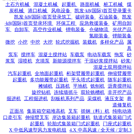
土石方机械
混凝土机械
起重机
路面机械
桩工机械
煤
炭机械
港口机械
风电设备
凯发·k8(国际)首页登录重卡
凯发·k8(国际)首页登录筑工
破碎装备
石油装备
凯发
·k8(国际)首页登录环境
环保工程
应急救援装备
矿用自卸
车
自卸车
高空作业机械
锂电装备
仓储物流
光伏产品
氢能装备
锂能装备
微挖
小挖
中挖
大挖
轮式挖掘机
装载机
多样化产品
属
具
泵车
搅拌车
混凝土搅拌站
车载泵
电动车载泵
拖泵
砂
浆泵
湿喷机
充填泵
新能源搅拌车
干混砂浆搅拌站
砂浆/
混凝土双用搅拌站
汽车起重机
全地面起重机
桁架臂履带起重机
伸缩臂履带
起重机
多功能履带起重机
平头塔式起重机
随车起重机
摊铺机
压路机
平地机
铣刨机
沥青搅拌站
旋挖钻机
连续墙抓斗
双轮铣槽机
非开挖产品
掘进机
工程掘进机
刮板机系列产品
采煤机
液压支架
巷
道修复机
正面吊
集装箱空箱堆高机
叉车
抓钢（料）机
纯电动港
口牵引车
伸缩臂叉车
岸边集装箱起重机
轨道式集装箱门式
起重机
轮胎式集装箱门式起重机
门座式起重机
4.X 中高风速 / 全天候 / 定制
3.X 中低风速型风力发电机组