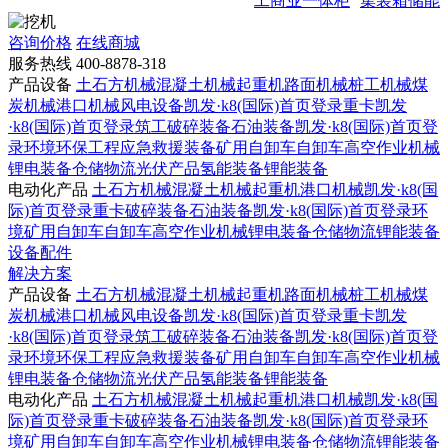
工商业一体柜
集装箱储能
咨询价格
在线商城
服务热线
400-8878-318
产品设备
土石方机械
混凝土机械
起重机
路面机械
桩工机械
煤
炭机械
港口机械
风电设备
凯发·k8(国际)首页登录重卡
凯发
·k8(国际)首页登录筑工
破碎装备
石油装备
凯发·k8(国际)首页登
录环境
环保工程
应急救援装备
矿用自卸车
自卸车
高空作业机械
锂电装备
仓储物流
光伏产品
氢能装备
锂能装备
电动化产品
土石方机械
混凝土机械
起重机
港口机械
凯发·k8(国
际)首页登录重卡
破碎装备
石油装备
凯发·k8(国际)首页登录环
境
矿用自卸车
自卸车
高空作业机械
锂电装备
仓储物流
锂能装备
设备配件
解决方案
产品设备
土石方机械
混凝土机械
起重机
路面机械
桩工机械
煤
炭机械
港口机械
风电设备
凯发·k8(国际)首页登录重卡
凯发
·k8(国际)首页登录筑工
破碎装备
石油装备
凯发·k8(国际)首页登
录环境
环保工程
应急救援装备
矿用自卸车
自卸车
高空作业机械
锂电装备
仓储物流
光伏产品
氢能装备
锂能装备
电动化产品
土石方机械
混凝土机械
起重机
港口机械
凯发·k8(国
际)首页登录重卡
破碎装备
石油装备
凯发·k8(国际)首页登录环
境
矿用自卸车
自卸车
高空作业机械
锂电装备
仓储物流
锂能装备