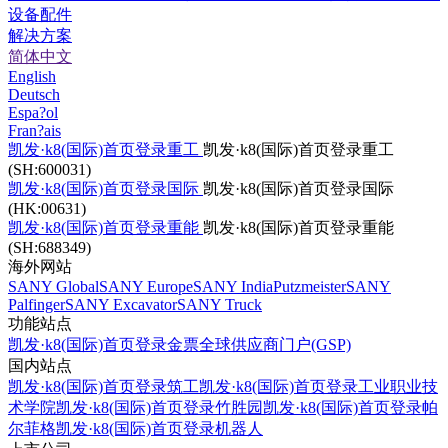
设备配件
解决方案
简体中文
English
Deutsch
Espa?ol
Fran?ais
凯发·k8(国际)首页登录重工
凯发·k8(国际)首页登录重工
(SH:600031)
凯发·k8(国际)首页登录国际
凯发·k8(国际)首页登录国际
(HK:00631)
凯发·k8(国际)首页登录重能
凯发·k8(国际)首页登录重能
(SH:688349)
海外网站
SANY Global
SANY Europe
SANY India
Putzmeister
SANY
Palfinger
SANY Excavator
SANY Truck
功能站点
凯发·k8(国际)首页登录金票
全球供应商门户(GSP)
国内站点
凯发·k8(国际)首页登录筑工
凯发·k8(国际)首页登录工业职业技
术学院
凯发·k8(国际)首页登录竹胜园
凯发·k8(国际)首页登录帕
尔菲格
凯发·k8(国际)首页登录机器人