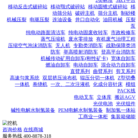
2类标准
3软1平台
移动反击式破碎站
移动颚式破碎站
移动圆锥式破碎站
移
动筛分站
破碎主机
筛分主机
制砂楼
机械压裂
电驱压裂
连油设备
井口自动化
油田机械
压裂
泵
纯电动路面清洁车
纯电动固废收转车
市政检修车
蒸气压缩机
废水零排放
有机废气治理工程
压缩空气泡沫消防车
无人机
专勤类消防车
战勤保障类消
防车
举高喷射消防车
登高平台消防车
机械传动矿用自卸车(刚性矿卡)
宽体自卸车
燃油自卸车
电动自卸车
混合动力自卸车
直臂系列
曲臂系列
剪叉系列
高速匀浆系统
双层挤压涂布机
辊压分切一体机
Z型切叠
一体机
卷绕机
一次、二次注液机
化成分容针床
模组
PACK线
电动叉车
立体库
搬运AGV
光伏电池
光伏组件
碱性电解水制氢装备
PEM电解水制氢装备
制加氢一体站
工商业一体柜
集装箱储能
咨询价格
在线商城
服务热线
400-8878-318