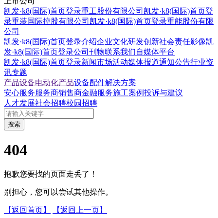
上市公司
凯发·k8(国际)首页登录重工股份有限公司
凯发·k8(国际)首页登
录重装国际控股有限公司
凯发·k8(国际)首页登录重能股份有限
公司
凯发·k8(国际)首页登录介绍
企业文化
研发创新
社会责任
影像凯
发·k8(国际)首页登录
公司刊物
联系我们
自媒体平台
凯发·k8(国际)首页登录新闻
市场活动
媒体报道
通知公告
行业资
讯
专题
产品设备
电动化产品
设备配件
解决方案
安心服务
服务商
销售商
金融服务
施工案例
投诉与建议
人才发展
社会招聘
校园招聘
搜索
404
抱歉您要找的页面走丢了！
别担心，您可以尝试其他操作。
【返回首页】
【返回上一页】