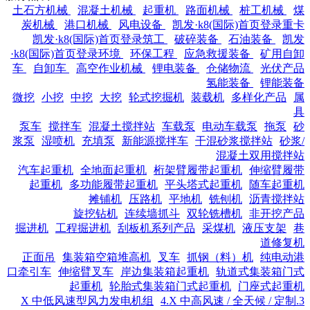
土石方机械
混凝土机械
起重机
路面机械
桩工机械
煤
炭机械
港口机械
风电设备
凯发·k8(国际)首页登录重卡
凯发·k8(国际)首页登录筑工
破碎装备
石油装备
凯发
·k8(国际)首页登录环境
环保工程
应急救援装备
矿用自卸
车
自卸车
高空作业机械
锂电装备
仓储物流
光伏产品
氢能装备
锂能装备
微挖
小挖
中挖
大挖
轮式挖掘机
装载机
多样化产品
属
具
泵车
搅拌车
混凝土搅拌站
车载泵
电动车载泵
拖泵
砂
浆泵
湿喷机
充填泵
新能源搅拌车
干混砂浆搅拌站
砂浆/
混凝土双用搅拌站
汽车起重机
全地面起重机
桁架臂履带起重机
伸缩臂履带
起重机
多功能履带起重机
平头塔式起重机
随车起重机
摊铺机
压路机
平地机
铣刨机
沥青搅拌站
旋挖钻机
连续墙抓斗
双轮铣槽机
非开挖产品
掘进机
工程掘进机
刮板机系列产品
采煤机
液压支架
巷
道修复机
正面吊
集装箱空箱堆高机
叉车
抓钢（料）机
纯电动港
口牵引车
伸缩臂叉车
岸边集装箱起重机
轨道式集装箱门式
起重机
轮胎式集装箱门式起重机
门座式起重机
4.X 中高风速 / 全天候 / 定制
3.X 中低风速型风力发电机组