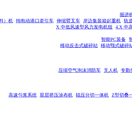
掘进
料）机
纯电动港口牵引车
伸缩臂叉车
岸边集装箱起重机
轨
4.X 
智能PC装备
移动反击式破碎站
移动颚式破碎
压缩空气泡沫消防车
无人机
专勤
高速匀浆系统
双层挤压涂布机
辊压分切一体机
Z型切叠