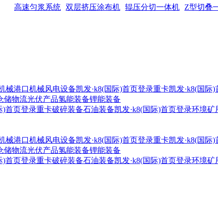
高速匀浆系统
双层挤压涂布机
辊压分切一体机
Z型切叠
机械
港口机械
风电设备
凯发·k8(国际)首页登录重卡
凯发·k8(国
仓储物流
光伏产品
氢能装备
锂能装备
国际)首页登录重卡
破碎装备
石油装备
凯发·k8(国际)首页登录环境
矿
机械
港口机械
风电设备
凯发·k8(国际)首页登录重卡
凯发·k8(国
仓储物流
光伏产品
氢能装备
锂能装备
国际)首页登录重卡
破碎装备
石油装备
凯发·k8(国际)首页登录环境
矿