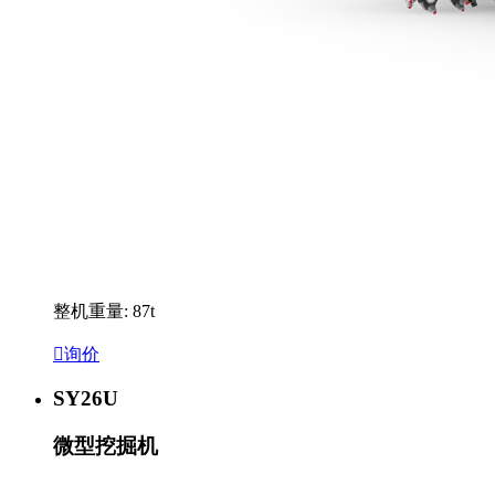
整机重量: 87t

询价
SY26U
微型挖掘机