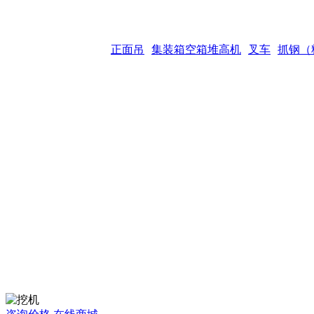
正面吊
集装箱空箱堆高机
叉车
抓钢（