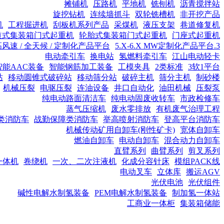
摊铺机
压路机
平地机
铣刨机
沥青搅拌站
旋挖钻机
连续墙抓斗
双轮铣槽机
非开挖产品
机
工程掘进机
刮板机系列产品
采煤机
液压支架
巷道修复机
道式集装箱门式起重机
轮胎式集装箱门式起重机
门座式起重机
中高风速 / 全天候 / 定制化产品平台
5.X-6.X MW定制化产品平台
3.X 中低风速型风力发电机组
电动牵引车
换电站
氢燃料牵引车
江山电动轻卡
智能AAC装备
智能钢筋加工装备
工模夹具
2类标准
3软1平台
站
移动圆锥式破碎站
移动筛分站
破碎主机
筛分主机
制砂楼
机械压裂
电驱压裂
连油设备
井口自动化
油田机械
压裂泵
纯电动路面清洁车
纯电动固废收转车
市政检修车
蒸气压缩机
废水零排放
有机废气治理工程
类消防车
战勤保障类消防车
举高喷射消防车
登高平台消防车
机械传动矿用自卸车(刚性矿卡)
宽体自卸车
燃油自卸车
电动自卸车
混合动力自卸车
直臂系列
曲臂系列
剪叉系列
一体机
卷绕机
一次、二次注液机
化成分容针床
模组PACK线
电动叉车
立体库
搬运AGV
光伏电池
光伏组件
碱性电解水制氢装备
PEM电解水制氢装备
制加氢一体站
工商业一体柜
集装箱储能