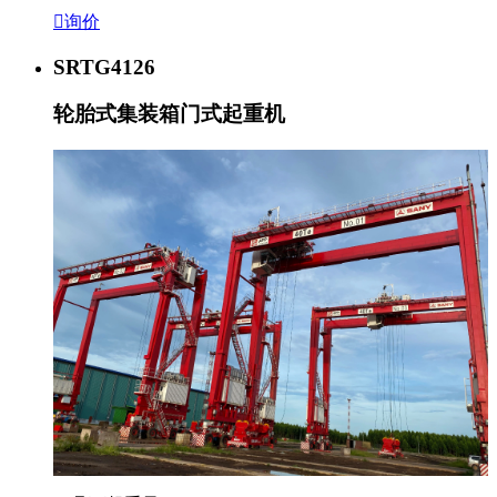

询价
SRTG4126
轮胎式集装箱门式起重机