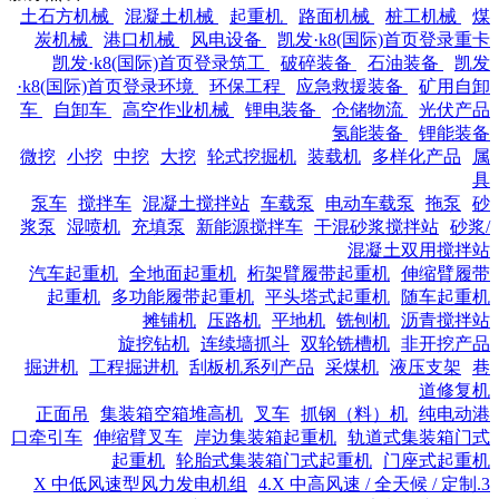
土石方机械
混凝土机械
起重机
路面机械
桩工机械
煤
炭机械
港口机械
风电设备
凯发·k8(国际)首页登录重卡
凯发·k8(国际)首页登录筑工
破碎装备
石油装备
凯发
·k8(国际)首页登录环境
环保工程
应急救援装备
矿用自卸
车
自卸车
高空作业机械
锂电装备
仓储物流
光伏产品
氢能装备
锂能装备
微挖
小挖
中挖
大挖
轮式挖掘机
装载机
多样化产品
属
具
泵车
搅拌车
混凝土搅拌站
车载泵
电动车载泵
拖泵
砂
浆泵
湿喷机
充填泵
新能源搅拌车
干混砂浆搅拌站
砂浆/
混凝土双用搅拌站
汽车起重机
全地面起重机
桁架臂履带起重机
伸缩臂履带
起重机
多功能履带起重机
平头塔式起重机
随车起重机
摊铺机
压路机
平地机
铣刨机
沥青搅拌站
旋挖钻机
连续墙抓斗
双轮铣槽机
非开挖产品
掘进机
工程掘进机
刮板机系列产品
采煤机
液压支架
巷
道修复机
正面吊
集装箱空箱堆高机
叉车
抓钢（料）机
纯电动港
口牵引车
伸缩臂叉车
岸边集装箱起重机
轨道式集装箱门式
起重机
轮胎式集装箱门式起重机
门座式起重机
4.X 中高风速 / 全天候 / 定制
3.X 中低风速型风力发电机组