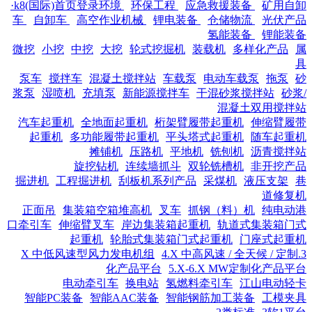
·k8(国际)首页登录环境
环保工程
应急救援装备
矿用自卸
车
自卸车
高空作业机械
锂电装备
仓储物流
光伏产品
氢能装备
锂能装备
微挖
小挖
中挖
大挖
轮式挖掘机
装载机
多样化产品
属
具
泵车
搅拌车
混凝土搅拌站
车载泵
电动车载泵
拖泵
砂
浆泵
湿喷机
充填泵
新能源搅拌车
干混砂浆搅拌站
砂浆/
混凝土双用搅拌站
汽车起重机
全地面起重机
桁架臂履带起重机
伸缩臂履带
起重机
多功能履带起重机
平头塔式起重机
随车起重机
摊铺机
压路机
平地机
铣刨机
沥青搅拌站
旋挖钻机
连续墙抓斗
双轮铣槽机
非开挖产品
掘进机
工程掘进机
刮板机系列产品
采煤机
液压支架
巷
道修复机
正面吊
集装箱空箱堆高机
叉车
抓钢（料）机
纯电动港
口牵引车
伸缩臂叉车
岸边集装箱起重机
轨道式集装箱门式
起重机
轮胎式集装箱门式起重机
门座式起重机
4.X 中高风速 / 全天候 / 定制
3.X 中低风速型风力发电机组
化产品平台
5.X-6.X MW定制化产品平台
电动牵引车
换电站
氢燃料牵引车
江山电动轻卡
智能PC装备
智能AAC装备
智能钢筋加工装备
工模夹具