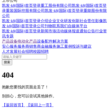
上市公司
凯发·k8(国际)首页登录重工股份有限公司
凯发·k8(国际)首页登
录重装国际控股有限公司
凯发·k8(国际)首页登录重能股份有限
公司
凯发·k8(国际)首页登录介绍
企业文化
研发创新
社会责任
影像凯
发·k8(国际)首页登录
公司刊物
联系我们
自媒体平台
凯发·k8(国际)首页登录新闻
市场活动
媒体报道
通知公告
行业资
讯
专题
产品设备
电动化产品
设备配件
解决方案
安心服务
服务商
销售商
金融服务
施工案例
投诉与建议
人才发展
社会招聘
校园招聘
搜索
404
抱歉您要找的页面走丢了！
别担心，您可以尝试其他操作。
【返回首页】
【返回上一页】