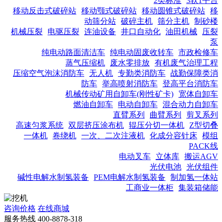
2类标准
3软1平台
移动反击式破碎站
移动颚式破碎站
移动圆锥式破碎站
移
动筛分站
破碎主机
筛分主机
制砂楼
机械压裂
电驱压裂
连油设备
井口自动化
油田机械
压裂
泵
纯电动路面清洁车
纯电动固废收转车
市政检修车
蒸气压缩机
废水零排放
有机废气治理工程
压缩空气泡沫消防车
无人机
专勤类消防车
战勤保障类消
防车
举高喷射消防车
登高平台消防车
机械传动矿用自卸车(刚性矿卡)
宽体自卸车
燃油自卸车
电动自卸车
混合动力自卸车
直臂系列
曲臂系列
剪叉系列
高速匀浆系统
双层挤压涂布机
辊压分切一体机
Z型切叠
一体机
卷绕机
一次、二次注液机
化成分容针床
模组
PACK线
电动叉车
立体库
搬运AGV
光伏电池
光伏组件
碱性电解水制氢装备
PEM电解水制氢装备
制加氢一体站
工商业一体柜
集装箱储能
咨询价格
在线商城
服务热线
400-8878-318