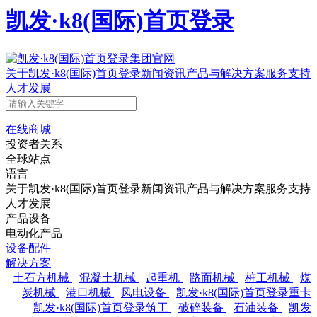
凯发·k8(国际)首页登录
关于凯发·k8(国际)首页登录
新闻资讯
产品与解决方案
服务支持
人才发展
在线商城
投资者关系
全球站点
语言
关于凯发·k8(国际)首页登录
新闻资讯
产品与解决方案
服务支持
人才发展
产品设备
电动化产品
设备配件
解决方案
土石方机械
混凝土机械
起重机
路面机械
桩工机械
煤
炭机械
港口机械
风电设备
凯发·k8(国际)首页登录重卡
凯发·k8(国际)首页登录筑工
破碎装备
石油装备
凯发