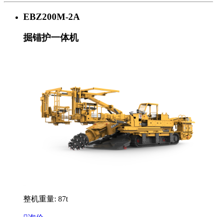
EBZ200M-2A
掘锚护一体机
整机重量: 87t