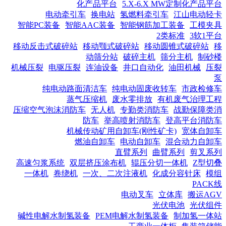
化产品平台
5.X-6.X MW定制化产品平台
电动牵引车
换电站
氢燃料牵引车
江山电动轻卡
智能PC装备
智能AAC装备
智能钢筋加工装备
工模夹具
2类标准
3软1平台
移动反击式破碎站
移动颚式破碎站
移动圆锥式破碎站
移
动筛分站
破碎主机
筛分主机
制砂楼
机械压裂
电驱压裂
连油设备
井口自动化
油田机械
压裂
泵
纯电动路面清洁车
纯电动固废收转车
市政检修车
蒸气压缩机
废水零排放
有机废气治理工程
压缩空气泡沫消防车
无人机
专勤类消防车
战勤保障类消
防车
举高喷射消防车
登高平台消防车
机械传动矿用自卸车(刚性矿卡)
宽体自卸车
燃油自卸车
电动自卸车
混合动力自卸车
直臂系列
曲臂系列
剪叉系列
高速匀浆系统
双层挤压涂布机
辊压分切一体机
Z型切叠
一体机
卷绕机
一次、二次注液机
化成分容针床
模组
PACK线
电动叉车
立体库
搬运AGV
光伏电池
光伏组件
碱性电解水制氢装备
PEM电解水制氢装备
制加氢一体站