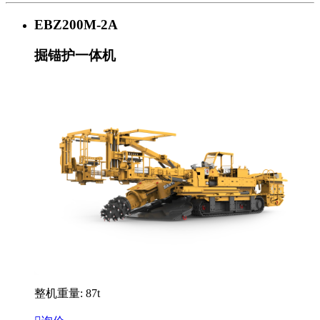
EBZ200M-2A
掘锚护一体机
整机重量: 87t