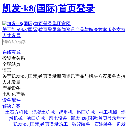
凯发·k8(国际)首页登录
关于凯发·k8(国际)首页登录
新闻资讯
产品与解决方案
服务支持
人才发展
在线商城
投资者关系
全球站点
语言
关于凯发·k8(国际)首页登录
新闻资讯
产品与解决方案
服务支持
人才发展
产品设备
电动化产品
设备配件
解决方案
土石方机械
混凝土机械
起重机
路面机械
桩工机械
煤
炭机械
港口机械
风电设备
凯发·k8(国际)首页登录重卡
凯发·k8(国际)首页登录筑工
破碎装备
石油装备
凯发