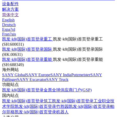
设备配件
解决方案
简体中文
English
Deutsch
Espa?ol
Fran?ais
凯发·k8(国际)首页登录重工
凯发·k8(国际)首页登录重工
(SH:600031)
凯发·k8(国际)首页登录国际
凯发·k8(国际)首页登录国际
(HK:00631)
凯发·k8(国际)首页登录重能
凯发·k8(国际)首页登录重能
(SH:688349)
海外网站
SANY Global
SANY Europe
SANY India
Putzmeister
SANY
Palfinger
SANY Excavator
SANY Truck
功能站点
凯发·k8(国际)首页登录金票
全球供应商门户(GSP)
国内站点
凯发·k8(国际)首页登录筑工
凯发·k8(国际)首页登录工业职业技
术学院
凯发·k8(国际)首页登录竹胜园
凯发·k8(国际)首页登录帕
尔菲格
凯发·k8(国际)首页登录机器人