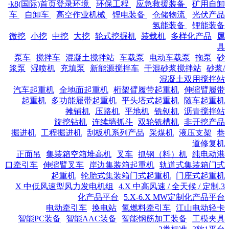
·k8(国际)首页登录环境
环保工程
应急救援装备
矿用自卸
车
自卸车
高空作业机械
锂电装备
仓储物流
光伏产品
氢能装备
锂能装备
微挖
小挖
中挖
大挖
轮式挖掘机
装载机
多样化产品
属
具
泵车
搅拌车
混凝土搅拌站
车载泵
电动车载泵
拖泵
砂
浆泵
湿喷机
充填泵
新能源搅拌车
干混砂浆搅拌站
砂浆/
混凝土双用搅拌站
汽车起重机
全地面起重机
桁架臂履带起重机
伸缩臂履带
起重机
多功能履带起重机
平头塔式起重机
随车起重机
摊铺机
压路机
平地机
铣刨机
沥青搅拌站
旋挖钻机
连续墙抓斗
双轮铣槽机
非开挖产品
掘进机
工程掘进机
刮板机系列产品
采煤机
液压支架
巷
道修复机
正面吊
集装箱空箱堆高机
叉车
抓钢（料）机
纯电动港
口牵引车
伸缩臂叉车
岸边集装箱起重机
轨道式集装箱门式
起重机
轮胎式集装箱门式起重机
门座式起重机
4.X 中高风速 / 全天候 / 定制
3.X 中低风速型风力发电机组
化产品平台
5.X-6.X MW定制化产品平台
电动牵引车
换电站
氢燃料牵引车
江山电动轻卡
智能PC装备
智能AAC装备
智能钢筋加工装备
工模夹具