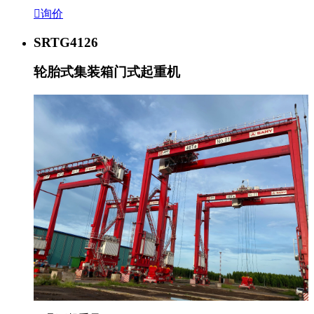

询价
SRTG4126
轮胎式集装箱门式起重机