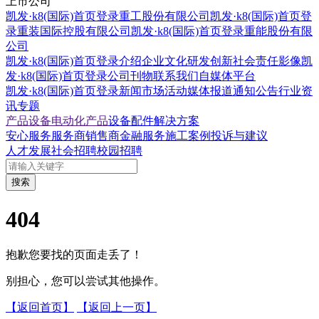
上市公司
凯发·k8(国际)首页登录重工股份有限公司
凯发·k8(国际)首页登
录重装国际控股有限公司
凯发·k8(国际)首页登录重能股份有限
公司
凯发·k8(国际)首页登录介绍
企业文化
研发创新
社会责任
影像凯
发·k8(国际)首页登录
公司刊物
联系我们
自媒体平台
凯发·k8(国际)首页登录新闻
市场活动
媒体报道
通知公告
行业资
讯
专题
产品设备
电动化产品
设备配件
解决方案
安心服务
服务商
销售商
金融服务
施工案例
投诉与建议
人才发展
社会招聘
校园招聘
搜索
404
抱歉您要找的页面走丢了！
别担心，您可以尝试其他操作。
【返回首页】
【返回上一页】