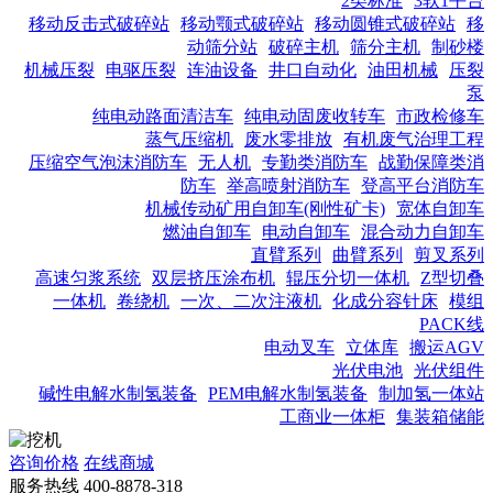
2类标准
3软1平台
移动反击式破碎站
移动颚式破碎站
移动圆锥式破碎站
移
动筛分站
破碎主机
筛分主机
制砂楼
机械压裂
电驱压裂
连油设备
井口自动化
油田机械
压裂
泵
纯电动路面清洁车
纯电动固废收转车
市政检修车
蒸气压缩机
废水零排放
有机废气治理工程
压缩空气泡沫消防车
无人机
专勤类消防车
战勤保障类消
防车
举高喷射消防车
登高平台消防车
机械传动矿用自卸车(刚性矿卡)
宽体自卸车
燃油自卸车
电动自卸车
混合动力自卸车
直臂系列
曲臂系列
剪叉系列
高速匀浆系统
双层挤压涂布机
辊压分切一体机
Z型切叠
一体机
卷绕机
一次、二次注液机
化成分容针床
模组
PACK线
电动叉车
立体库
搬运AGV
光伏电池
光伏组件
碱性电解水制氢装备
PEM电解水制氢装备
制加氢一体站
工商业一体柜
集装箱储能
咨询价格
在线商城
服务热线
400-8878-318