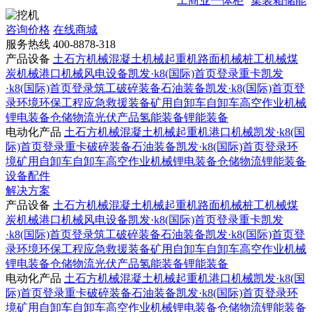
工商业一体柜
集装箱储能
咨询价格
在线商城
服务热线
400-8878-318
产品设备
土石方机械
混凝土机械
起重机
路面机械
桩工机械
煤
炭机械
港口机械
风电设备
凯发·k8(国际)首页登录重卡
凯发
·k8(国际)首页登录筑工
破碎装备
石油装备
凯发·k8(国际)首页登
录环境
环保工程
应急救援装备
矿用自卸车
自卸车
高空作业机械
锂电装备
仓储物流
光伏产品
氢能装备
锂能装备
电动化产品
土石方机械
混凝土机械
起重机
港口机械
凯发·k8(国
际)首页登录重卡
破碎装备
石油装备
凯发·k8(国际)首页登录环
境
矿用自卸车
自卸车
高空作业机械
锂电装备
仓储物流
锂能装备
设备配件
解决方案
产品设备
土石方机械
混凝土机械
起重机
路面机械
桩工机械
煤
炭机械
港口机械
风电设备
凯发·k8(国际)首页登录重卡
凯发
·k8(国际)首页登录筑工
破碎装备
石油装备
凯发·k8(国际)首页登
录环境
环保工程
应急救援装备
矿用自卸车
自卸车
高空作业机械
锂电装备
仓储物流
光伏产品
氢能装备
锂能装备
电动化产品
土石方机械
混凝土机械
起重机
港口机械
凯发·k8(国
际)首页登录重卡
破碎装备
石油装备
凯发·k8(国际)首页登录环
境
矿用自卸车
自卸车
高空作业机械
锂电装备
仓储物流
锂能装备