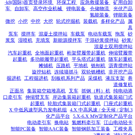
·k8(国际)首页登录环境
环保工程
应急救援装备
矿用自卸
车
自卸车
高空作业机械
锂电装备
仓储物流
光伏产品
氢能装备
锂能装备
微挖
小挖
中挖
大挖
轮式挖掘机
装载机
多样化产品
属
具
泵车
搅拌车
混凝土搅拌站
车载泵
电动车载泵
拖泵
砂
浆泵
湿喷机
充填泵
新能源搅拌车
干混砂浆搅拌站
砂浆/
混凝土双用搅拌站
汽车起重机
全地面起重机
桁架臂履带起重机
伸缩臂履带
起重机
多功能履带起重机
平头塔式起重机
随车起重机
摊铺机
压路机
平地机
铣刨机
沥青搅拌站
旋挖钻机
连续墙抓斗
双轮铣槽机
非开挖产品
掘进机
工程掘进机
刮板机系列产品
采煤机
液压支架
巷
道修复机
正面吊
集装箱空箱堆高机
叉车
抓钢（料）机
纯电动港
口牵引车
伸缩臂叉车
岸边集装箱起重机
轨道式集装箱门式
起重机
轮胎式集装箱门式起重机
门座式起重机
4.X 中高风速 / 全天候 / 定制
3.X 中低风速型风力发电机组
化产品平台
5.X-6.X MW定制化产品平台
电动牵引车
换电站
氢燃料牵引车
江山电动轻卡
智能PC装备
智能AAC装备
智能钢筋加工装备
工模夹具