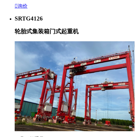

询价
SRTG4126
轮胎式集装箱门式起重机