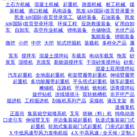
土石方机械
混凝土机械
起重机
路面机械
桩工机械
煤
炭机械
港口机械
风电设备
凯发·k8(国际)首页登录重卡
凯发·k8(国际)首页登录筑工
破碎装备
石油装备
凯发
·k8(国际)首页登录环境
环保工程
应急救援装备
矿用自卸
车
自卸车
高空作业机械
锂电装备
仓储物流
光伏产品
氢能装备
锂能装备
微挖
小挖
中挖
大挖
轮式挖掘机
装载机
多样化产品
属
具
泵车
搅拌车
混凝土搅拌站
车载泵
电动车载泵
拖泵
砂
浆泵
湿喷机
充填泵
新能源搅拌车
干混砂浆搅拌站
砂浆/
混凝土双用搅拌站
汽车起重机
全地面起重机
桁架臂履带起重机
伸缩臂履带
起重机
多功能履带起重机
平头塔式起重机
随车起重机
摊铺机
压路机
平地机
铣刨机
沥青搅拌站
旋挖钻机
连续墙抓斗
双轮铣槽机
非开挖产品
掘进机
工程掘进机
刮板机系列产品
采煤机
液压支架
巷
道修复机
正面吊
集装箱空箱堆高机
叉车
抓钢（料）机
纯电动港
口牵引车
伸缩臂叉车
岸边集装箱起重机
轨道式集装箱门式
起重机
轮胎式集装箱门式起重机
门座式起重机
4.X 中高风速 / 全天候 / 定制
3.X 中低风速型风力发电机组