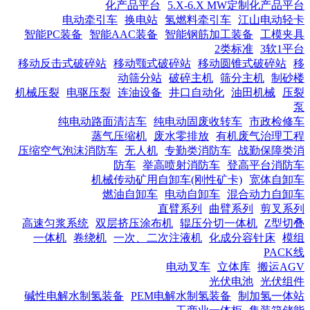
化产品平台
5.X-6.X MW定制化产品平台
电动牵引车
换电站
氢燃料牵引车
江山电动轻卡
智能PC装备
智能AAC装备
智能钢筋加工装备
工模夹具
2类标准
3软1平台
移动反击式破碎站
移动颚式破碎站
移动圆锥式破碎站
移
动筛分站
破碎主机
筛分主机
制砂楼
机械压裂
电驱压裂
连油设备
井口自动化
油田机械
压裂
泵
纯电动路面清洁车
纯电动固废收转车
市政检修车
蒸气压缩机
废水零排放
有机废气治理工程
压缩空气泡沫消防车
无人机
专勤类消防车
战勤保障类消
防车
举高喷射消防车
登高平台消防车
机械传动矿用自卸车(刚性矿卡)
宽体自卸车
燃油自卸车
电动自卸车
混合动力自卸车
直臂系列
曲臂系列
剪叉系列
高速匀浆系统
双层挤压涂布机
辊压分切一体机
Z型切叠
一体机
卷绕机
一次、二次注液机
化成分容针床
模组
PACK线
电动叉车
立体库
搬运AGV
光伏电池
光伏组件
碱性电解水制氢装备
PEM电解水制氢装备
制加氢一体站