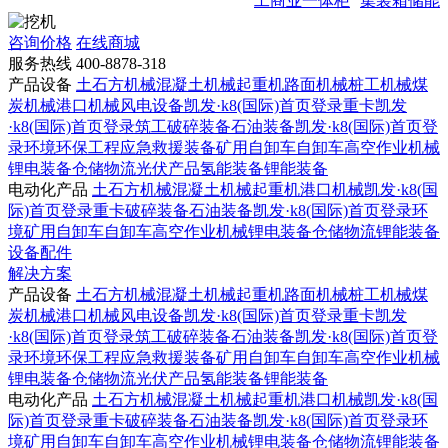
工商业一体柜
集装箱储能
咨询价格
在线商城
服务热线
400-8878-318
产品设备
土石方机械
混凝土机械
起重机
路面机械
桩工机械
煤
炭机械
港口机械
风电设备
凯发·k8(国际)首页登录重卡
凯发
·k8(国际)首页登录筑工
破碎装备
石油装备
凯发·k8(国际)首页登
录环境
环保工程
应急救援装备
矿用自卸车
自卸车
高空作业机械
锂电装备
仓储物流
光伏产品
氢能装备
锂能装备
电动化产品
土石方机械
混凝土机械
起重机
港口机械
凯发·k8(国
际)首页登录重卡
破碎装备
石油装备
凯发·k8(国际)首页登录环
境
矿用自卸车
自卸车
高空作业机械
锂电装备
仓储物流
锂能装备
设备配件
解决方案
产品设备
土石方机械
混凝土机械
起重机
路面机械
桩工机械
煤
炭机械
港口机械
风电设备
凯发·k8(国际)首页登录重卡
凯发
·k8(国际)首页登录筑工
破碎装备
石油装备
凯发·k8(国际)首页登
录环境
环保工程
应急救援装备
矿用自卸车
自卸车
高空作业机械
锂电装备
仓储物流
光伏产品
氢能装备
锂能装备
电动化产品
土石方机械
混凝土机械
起重机
港口机械
凯发·k8(国
际)首页登录重卡
破碎装备
石油装备
凯发·k8(国际)首页登录环
境
矿用自卸车
自卸车
高空作业机械
锂电装备
仓储物流
锂能装备