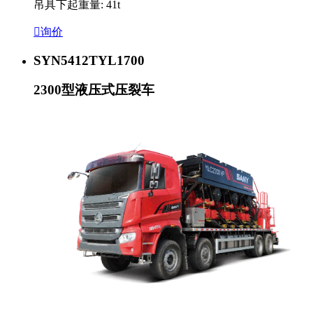
吊具下起重量: 41t

询价
SYN5412TYL1700
2300型液压式压裂车