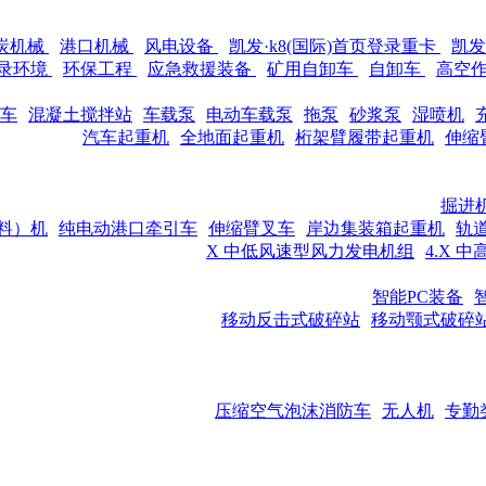
炭机械
港口机械
风电设备
凯发·k8(国际)首页登录重卡
凯发
录环境
环保工程
应急救援装备
矿用自卸车
自卸车
高空
车
混凝土搅拌站
车载泵
电动车载泵
拖泵
砂浆泵
湿喷机
汽车起重机
全地面起重机
桁架臂履带起重机
伸缩
掘进
料）机
纯电动港口牵引车
伸缩臂叉车
岸边集装箱起重机
轨
4.X 
智能PC装备
移动反击式破碎站
移动颚式破碎
压缩空气泡沫消防车
无人机
专勤