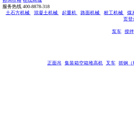
咨询价格
在线商城
服务热线
400-8878-318
土石方机械
混凝土机械
起重机
路面机械
桩工机械
煤
页登
泵车
搅拌
正面吊
集装箱空箱堆高机
叉车
抓钢（