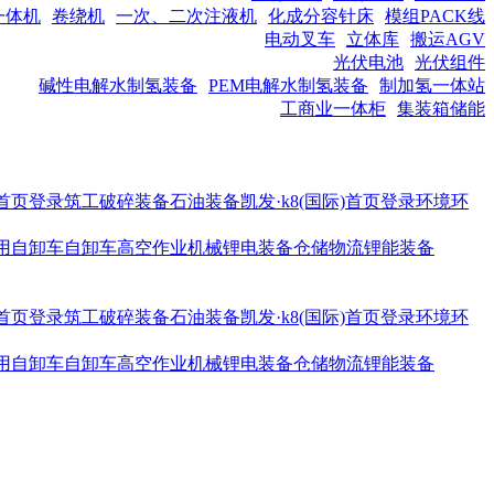
一体机
卷绕机
一次、二次注液机
化成分容针床
模组PACK线
电动叉车
立体库
搬运AGV
光伏电池
光伏组件
碱性电解水制氢装备
PEM电解水制氢装备
制加氢一体站
工商业一体柜
集装箱储能
际)首页登录筑工
破碎装备
石油装备
凯发·k8(国际)首页登录环境
环
用自卸车
自卸车
高空作业机械
锂电装备
仓储物流
锂能装备
际)首页登录筑工
破碎装备
石油装备
凯发·k8(国际)首页登录环境
环
用自卸车
自卸车
高空作业机械
锂电装备
仓储物流
锂能装备