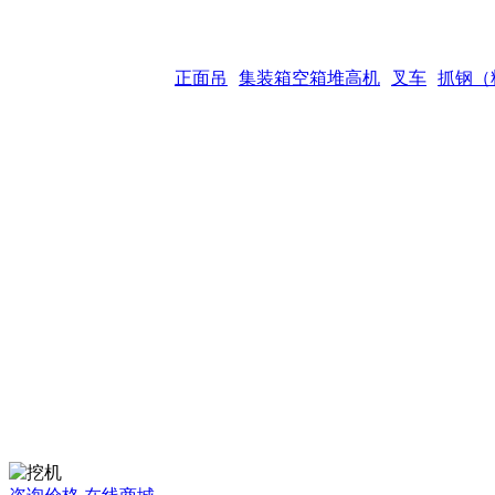
正面吊
集装箱空箱堆高机
叉车
抓钢（