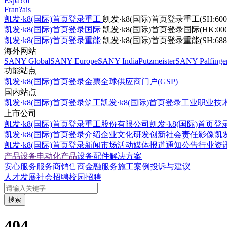
Espa?ol
Fran?ais
凯发·k8(国际)首页登录重工
凯发·k8(国际)首页登录重工(SH:6000
凯发·k8(国际)首页登录国际
凯发·k8(国际)首页登录国际(HK:006
凯发·k8(国际)首页登录重能
凯发·k8(国际)首页登录重能(SH:6883
海外网站
SANY Global
SANY Europe
SANY India
Putzmeister
SANY Palfinge
功能站点
凯发·k8(国际)首页登录金票
全球供应商门户(GSP)
国内站点
凯发·k8(国际)首页登录筑工
凯发·k8(国际)首页登录工业职业技
上市公司
凯发·k8(国际)首页登录重工股份有限公司
凯发·k8(国际)首页
凯发·k8(国际)首页登录介绍
企业文化
研发创新
社会责任
影像凯发
凯发·k8(国际)首页登录新闻
市场活动
媒体报道
通知公告
行业资
产品设备
电动化产品
设备配件
解决方案
安心服务
服务商
销售商
金融服务
施工案例
投诉与建议
人才发展
社会招聘
校园招聘
搜索
404