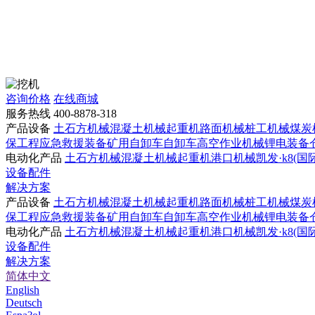
咨询价格
在线商城
服务热线
400-8878-318
产品设备
土石方机械
混凝土机械
起重机
路面机械
桩工机械
煤炭
保工程
应急救援装备
矿用自卸车
自卸车
高空作业机械
锂电装备
电动化产品
土石方机械
混凝土机械
起重机
港口机械
凯发·k8(
设备配件
解决方案
产品设备
土石方机械
混凝土机械
起重机
路面机械
桩工机械
煤炭
保工程
应急救援装备
矿用自卸车
自卸车
高空作业机械
锂电装备
电动化产品
土石方机械
混凝土机械
起重机
港口机械
凯发·k8(
设备配件
解决方案
简体中文
English
Deutsch