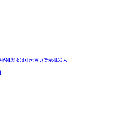
菲格
凯发·k8(国际)首页登录机器人
司