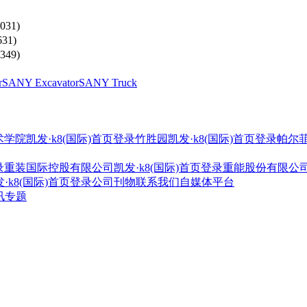
31)
31)
49)
r
SANY Excavator
SANY Truck
术学院
凯发·k8(国际)首页登录竹胜园
凯发·k8(国际)首页登录帕尔
登录重装国际控股有限公司
凯发·k8(国际)首页登录重能股份有限公
·k8(国际)首页登录
公司刊物
联系我们
自媒体平台
讯
专题