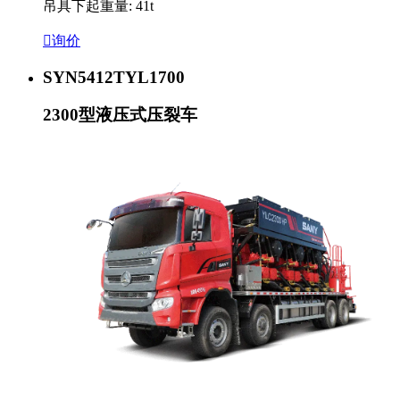
吊具下起重量: 41t

询价
SYN5412TYL1700
2300型液压式压裂车