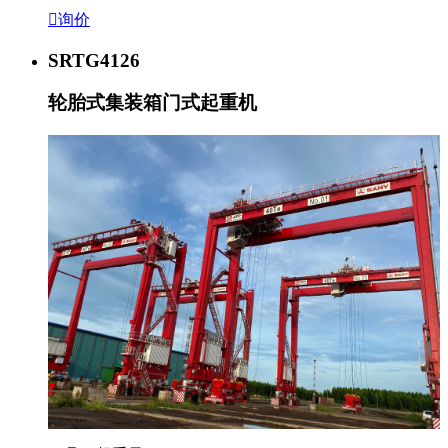

询价
SRTG4126
轮胎式集装箱门式起重机