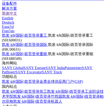
设备配件
解决方案
简体中文
English
Deutsch
Espa?ol
Fran?ais
凯发·k8(国际)首页登录重工
凯发·k8(国际)首页登录重工
(SH:600031)
凯发·k8(国际)首页登录国际
凯发·k8(国际)首页登录国际
(HK:00631)
凯发·k8(国际)首页登录重能
凯发·k8(国际)首页登录重能
(SH:688349)
海外网站
SANY Global
SANY Europe
SANY India
Putzmeister
SANY
Palfinger
SANY Excavator
SANY Truck
功能站点
凯发·k8(国际)首页登录金票
全球供应商门户(GSP)
国内站点
凯发·k8(国际)首页登录筑工
凯发·k8(国际)首页登录工业职业技
术学院
凯发·k8(国际)首页登录竹胜园
凯发·k8(国际)首页登录帕
尔菲格
凯发·k8(国际)首页登录机器人