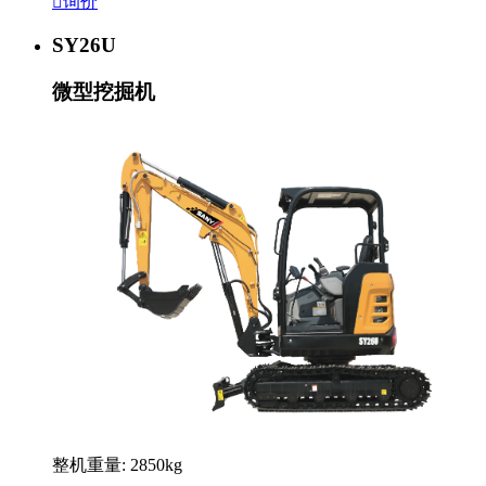

询价
SY26U
微型挖掘机
整机重量: 2850kg