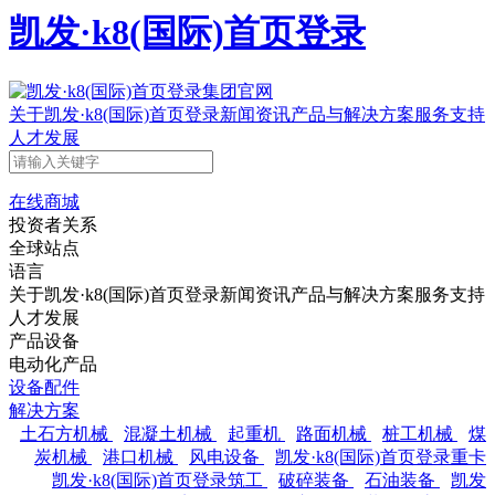
凯发·k8(国际)首页登录
关于凯发·k8(国际)首页登录
新闻资讯
产品与解决方案
服务支持
人才发展
在线商城
投资者关系
全球站点
语言
关于凯发·k8(国际)首页登录
新闻资讯
产品与解决方案
服务支持
人才发展
产品设备
电动化产品
设备配件
解决方案
土石方机械
混凝土机械
起重机
路面机械
桩工机械
煤
炭机械
港口机械
风电设备
凯发·k8(国际)首页登录重卡
凯发·k8(国际)首页登录筑工
破碎装备
石油装备
凯发