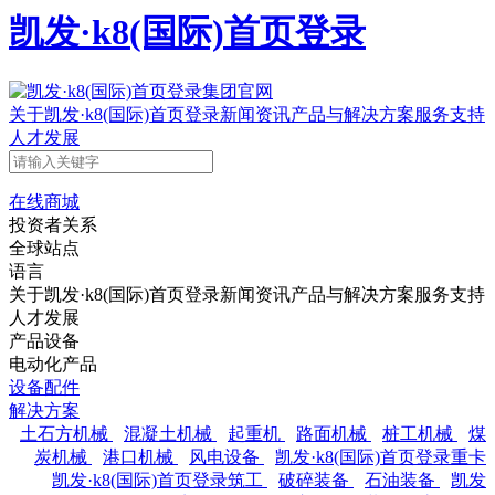
凯发·k8(国际)首页登录
关于凯发·k8(国际)首页登录
新闻资讯
产品与解决方案
服务支持
人才发展
在线商城
投资者关系
全球站点
语言
关于凯发·k8(国际)首页登录
新闻资讯
产品与解决方案
服务支持
人才发展
产品设备
电动化产品
设备配件
解决方案
土石方机械
混凝土机械
起重机
路面机械
桩工机械
煤
炭机械
港口机械
风电设备
凯发·k8(国际)首页登录重卡
凯发·k8(国际)首页登录筑工
破碎装备
石油装备
凯发