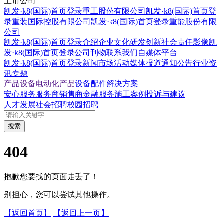
上市公司
凯发·k8(国际)首页登录重工股份有限公司
凯发·k8(国际)首页登
录重装国际控股有限公司
凯发·k8(国际)首页登录重能股份有限
公司
凯发·k8(国际)首页登录介绍
企业文化
研发创新
社会责任
影像凯
发·k8(国际)首页登录
公司刊物
联系我们
自媒体平台
凯发·k8(国际)首页登录新闻
市场活动
媒体报道
通知公告
行业资
讯
专题
产品设备
电动化产品
设备配件
解决方案
安心服务
服务商
销售商
金融服务
施工案例
投诉与建议
人才发展
社会招聘
校园招聘
搜索
404
抱歉您要找的页面走丢了！
别担心，您可以尝试其他操作。
【返回首页】
【返回上一页】