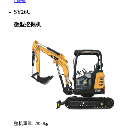

询价
SY26U
微型挖掘机
整机重量: 2850kg