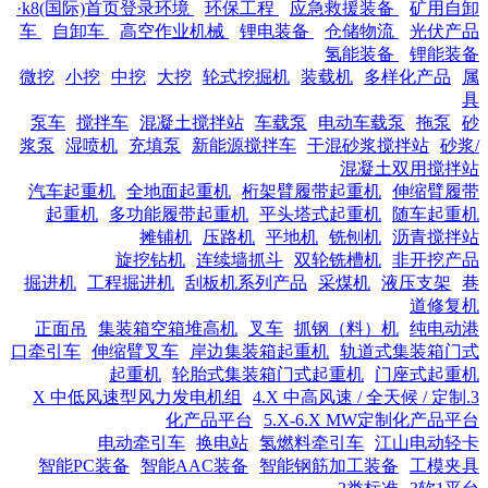
·k8(国际)首页登录环境
环保工程
应急救援装备
矿用自卸
车
自卸车
高空作业机械
锂电装备
仓储物流
光伏产品
氢能装备
锂能装备
微挖
小挖
中挖
大挖
轮式挖掘机
装载机
多样化产品
属
具
泵车
搅拌车
混凝土搅拌站
车载泵
电动车载泵
拖泵
砂
浆泵
湿喷机
充填泵
新能源搅拌车
干混砂浆搅拌站
砂浆/
混凝土双用搅拌站
汽车起重机
全地面起重机
桁架臂履带起重机
伸缩臂履带
起重机
多功能履带起重机
平头塔式起重机
随车起重机
摊铺机
压路机
平地机
铣刨机
沥青搅拌站
旋挖钻机
连续墙抓斗
双轮铣槽机
非开挖产品
掘进机
工程掘进机
刮板机系列产品
采煤机
液压支架
巷
道修复机
正面吊
集装箱空箱堆高机
叉车
抓钢（料）机
纯电动港
口牵引车
伸缩臂叉车
岸边集装箱起重机
轨道式集装箱门式
起重机
轮胎式集装箱门式起重机
门座式起重机
4.X 中高风速 / 全天候 / 定制
3.X 中低风速型风力发电机组
化产品平台
5.X-6.X MW定制化产品平台
电动牵引车
换电站
氢燃料牵引车
江山电动轻卡
智能PC装备
智能AAC装备
智能钢筋加工装备
工模夹具