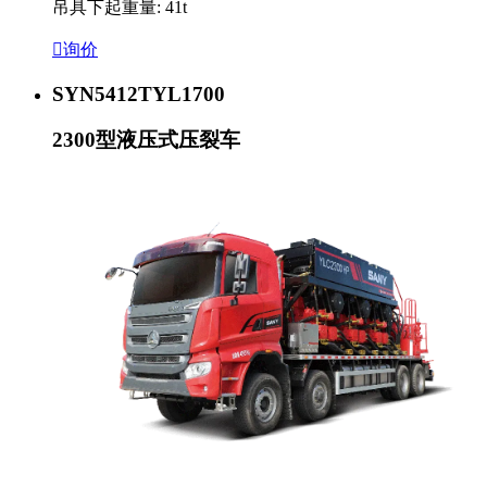
吊具下起重量: 41t

询价
SYN5412TYL1700
2300型液压式压裂车